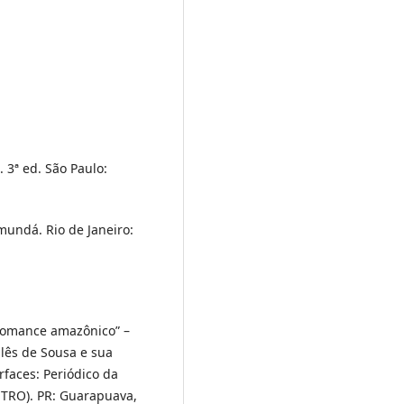
 3ª ed. São Paulo:
undá. Rio de Janeiro:
romance amazônico” –
glês de Sousa e sua
erfaces: Periódico da
TRO). PR: Guarapuava,