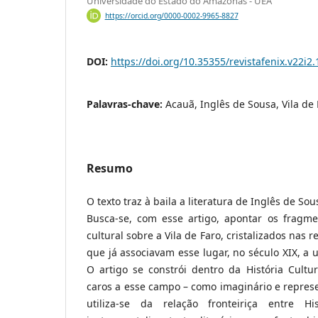
Universidade do Estado do Amazonas - UEA
https://orcid.org/0000-0002-9965-8827
DOI:
https://doi.org/10.35355/revistafenix.v22i2
Palavras-chave:
Acauã, Inglês de Sousa, Vila de F
Resumo
O texto traz à baila a literatura de Inglês de So
Busca-se, com esse artigo, apontar os frag
cultural sobre a Vila de Faro, cristalizados nas
que já associavam esse lugar, no século XIX, a u
O artigo se constrói dentro da História Cultur
caros a esse campo – como imaginário e repres
utiliza-se da relação fronteiriça entre Hi