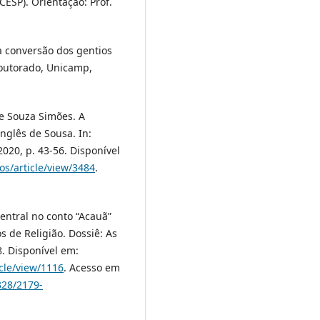
CESP). Orientação: Prof.
a conversão dos gentios
outorado, Unicamp,
e Souza Simões. A
nglês de Sousa. In:
2020, p. 43-56. Disponível
os/article/view/3484
.
entral no conto “Acauã”
s de Religião. Dossiê: As
8. Disponível em:
cle/view/1116
. Acesso em
328/2179-