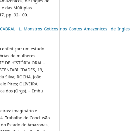
Amazônicos, de Inglês de
a e das Múltiplas
17, pp. 92-100.
4/CABRAL__L._Monstros_Goticos_nos_Contos_Amazonicos__de_Ingles
 enfeitiçar: um estudo
tórias de mulheres
TE DE HISTÓRIA ORAL –
STENTABILIDADES, 13,
 da Silva; ROCHA, João
le Pires; OLIVEIRA,
ca dos (Orgs). – Embu
eiras: imaginário e
4. Trabalho de Conclusão
de do Estado do Amazonas,