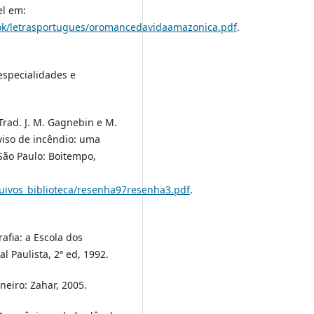
el em:
book/letrasportugues/oromancedavidaamazonica.pdf
.
especialidades e
Trad. J. M. Gagnebin e M.
aviso de incêndio: uma
 São Paulo: Boitempo,
quivos_biblioteca/resenha97resenha3.pdf
.
afia: a Escola dos
l Paulista, 2ª ed, 1992.
aneiro: Zahar, 2005.