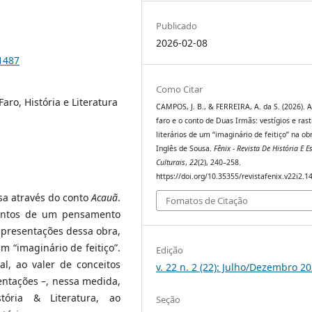
Publicado
2026-02-08
.1487
Como Citar
aro, História e Literatura
CAMPOS, J. B., & FERREIRA, A. da S. (2026). A
faro e o conto de Duas Irmãs: vestígios e rast
literários de um “imaginário de feitiço” na ob
Inglês de Sousa.
Fênix - Revista De História E E
Culturais
,
22
(2), 240–258.
https://doi.org/10.35355/revistafenix.v22i2.1
usa através do conto
Acauã
.
Fomatos de Citação
mentos de um pensamento
 representações dessa obra,
m “imaginário de feitiço”.
Edição
al, ao valer de conceitos
v. 22 n. 2 (22): Julho/Dezembro 2
entações –, nessa medida,
stória & Literatura, ao
Seção