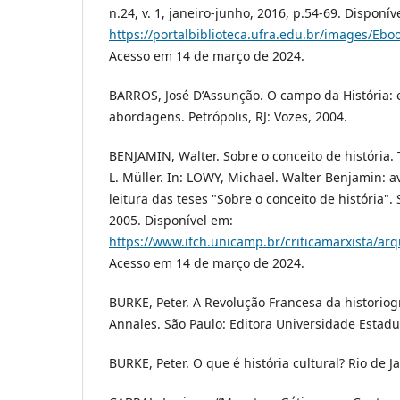
n.24, v. 1, janeiro-junho, 2016, p.54-69. Disponív
https://portalbiblioteca.ufra.edu.br/images/E
Acesso em 14 de março de 2024.
BARROS, José D’Assunção. O campo da História: 
abordagens. Petrópolis, RJ: Vozes, 2004.
BENJAMIN, Walter. Sobre o conceito de história. 
L. Müller. In: LOWY, Michael. Walter Benjamin: 
leitura das teses "Sobre o conceito de história".
2005. Disponível em:
https://www.ifch.unicamp.br/criticamarxista/ar
Acesso em 14 de março de 2024.
BURKE, Peter. A Revolução Francesa da historiogr
Annales. São Paulo: Editora Universidade Estadua
BURKE, Peter. O que é história cultural? Rio de J