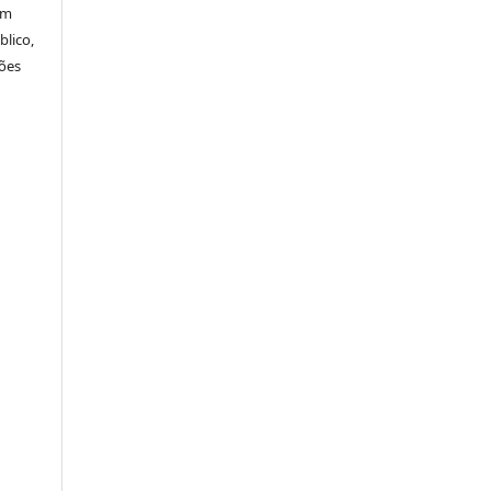
em
blico,
ções