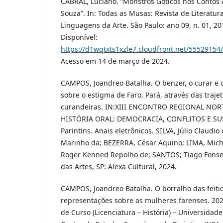
CABRAL, Luciano. “Monstros Góticos nos Contos 
Souza”. In: Todas as Musas: Revista de Literatur
Linguagens da Arte. São Paulo: ano 09, n. 01, 20
Disponível:
https://d1wqtxts1xzle7.cloudfront.net/5552915
Acesso em 14 de março de 2024.
CAMPOS, Joandreo Batalha. O benzer, o curar e o
sobre o estigma de Faro, Pará, através das traje
curandeiras. IN:XIII ENCONTRO REGIONAL NOR
HISTÓRIA ORAL: DEMOCRACIA, CONFLITOS E SU
Parintins. Anais eletrônicos. SILVA, Júlio Claudio
Marinho da; BEZERRA, César Aquino; LIMA, Miche
Roger Kenned Repolho de; SANTOS; Tiago Fonse
das Artes, SP: Alexa Cultural, 2024.
CAMPOS, Joandreo Batalha. O borralho das feitic
representações sobre as mulheres farenses. 202
de Curso (Licenciatura – História) – Universida