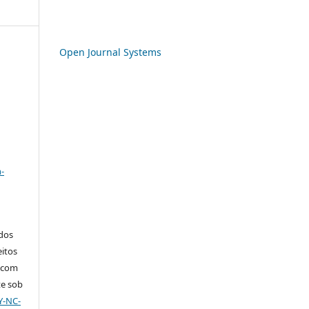
Open Journal Systems
a
-
ados
eitos
, com
te sob
Y-NC-