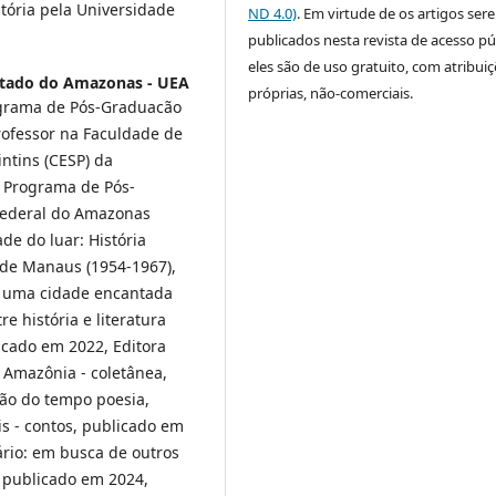
tória pela Universidade
ND 4.0)
. Em virtude de os artigos ser
publicados nesta revista de acesso pú
eles são de uso gratuito, com atribui
stado do Amazonas - UEA
próprias, não-comerciais.
ograma de Pós-Graduacão
rofessor na Faculdade de
intins (CESP) da
 Programa de Pós-
 Federal do Amazonas
de do luar: História
de Manaus (1954-1967),
de uma cidade encantada
re história e literatura
icado em 2022, Editora
a Amazônia - coletânea,
hão do tempo poesia,
is - contos, publicado em
ário: em busca de outros
 publicado em 2024,