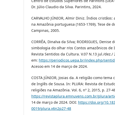
Centro de Estudos Superiores de Parintins (UEA-
Dr. Júlio Claudio da Silva. Parintins, 2024.
CARVALHO JÚNIOR, Almir Diniz. Índios cristãos: 
na Amazônia portuguesa (1653-1769). Tese de d
Campinas, 2005.
CORRÊA, Dinalva da Silva; RODRIGUES, Denise d
simbologia do olhar n’os Contos amazônicos de I
Revista Sentidos da Cultura. V.07 N.13 jul./dez./ 
em:
https://periodicos.uepa.br/index.php/sentid
Acesoo em 14 de março de 2024.
COSTA JÚNIOR, Josias da. A religião como tema c
de Inglês de Sousa. In: PLURA: Revista de Estudo
religiões na Amazônia. Vol. 6, nº 2, 2015, p. 27-4
https://revistaplura.emnuvens.com.br/plura/arti
14 de março de 2024. DOI:
https://doi.org/10.18
0019/plura.v6n2p27-48