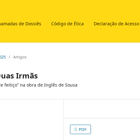
hamadas de Dossiês
Código de Ética
Declaração de Acesso
2025
/
Artigos
 Duas Irmãs
de feitiço” na obra de Inglês de Sousa
PDF